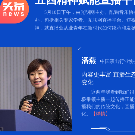
五四精神赋能直播平
5月10日下午，由光明网主办、酷狗音乐协
办，包括相关专家学者、互联网直播平台、短视
神，就直播业从业青年在新时代如何继承和发
潘燕
中国演出行业协
内容更丰富 直播生
变化
这两年我看到我们很
极带领主播一起传播正能
播我们的传统文化，直播
化。
【详情】