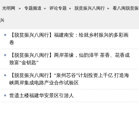
光明网
»
专题频道
»
评论专题
»
脱贫振兴八闽行
»
看八闽脱贫振
兴
【脱贫振兴八闽行】福建南安：绘就乡村振兴的多彩画
卷
【脱贫振兴八闽行】两岸茶缘，仙韵漳平 茶香、花香成
致富“金钥匙”
【脱贫振兴八闽行】“泉州芯谷”计划投资上千亿 打造海
峡两岸集成电路产业合作试验区
世遗土楼福建华安景区引游人