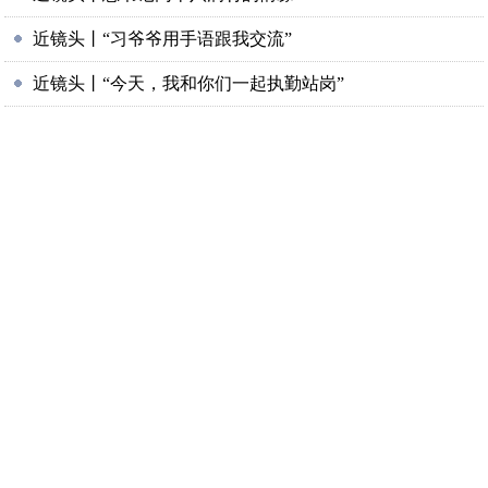
近镜头丨“习爷爷用手语跟我交流”
近镜头丨“今天，我和你们一起执勤站岗”