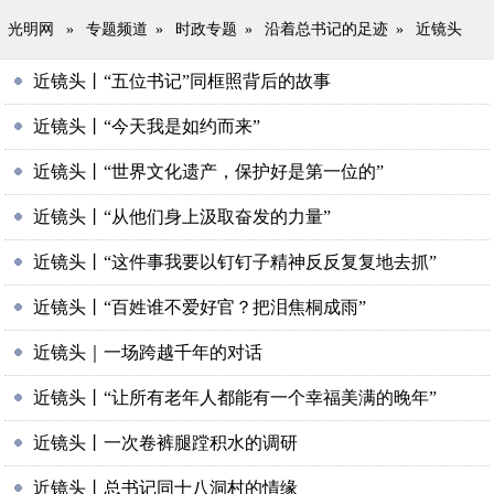
光明网
»
专题频道
»
时政专题
»
沿着总书记的足迹
»
近镜头
近镜头丨“五位书记”同框照背后的故事
近镜头丨“今天我是如约而来”
近镜头丨“世界文化遗产，保护好是第一位的”
近镜头丨“从他们身上汲取奋发的力量”
近镜头丨“这件事我要以钉钉子精神反反复复地去抓”
近镜头丨“百姓谁不爱好官？把泪焦桐成雨”
近镜头｜一场跨越千年的对话
近镜头丨“让所有老年人都能有一个幸福美满的晚年”
近镜头丨一次卷裤腿蹚积水的调研
近镜头丨总书记同十八洞村的情缘