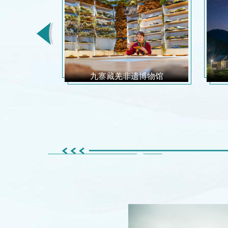
峰开白花
九寨藏羌非遗博物馆