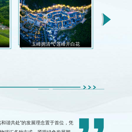
玉嶂拥清气 莲峰开白花
九寨藏
然和谐共处”的发展理念置于首位，凭