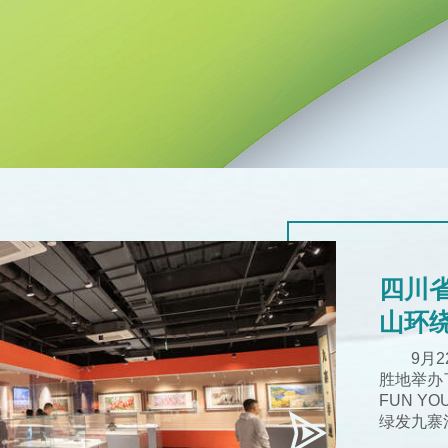
四川
山环
9月
胜地举办了
FUN Y
绿发九寨