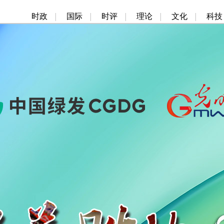
时政
|
国际
|
时评
|
理论
|
文化
|
科技