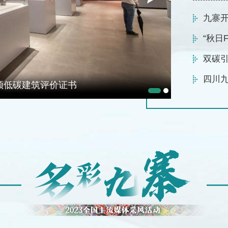
九寨开
“秋日
双碳
四川
颁低碳建筑评价证书