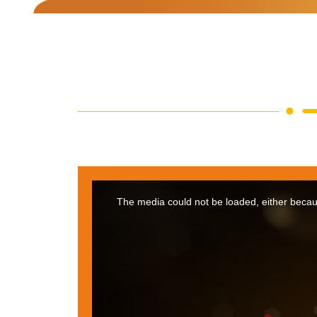
This
is
a
The media could not be loaded, either becaus
modal
window.