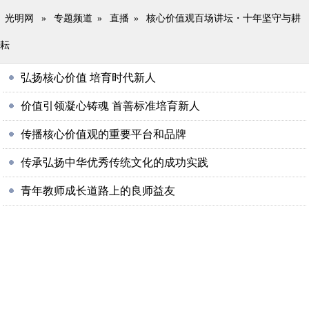
光明网
»
专题频道
»
直播
»
核心价值观百场讲坛・十年坚守与耕
耘
弘扬核心价值 培育时代新人
价值引领凝心铸魂 首善标准培育新人
传播核心价值观的重要平台和品牌
传承弘扬中华优秀传统文化的成功实践
青年教师成长道路上的良师益友