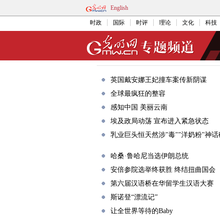
English
时政
国际
时评
理论
文化
科技
英国戴安娜王妃撞车案传新阴谋
全球最疯狂的整容
感知中国 美丽云南
埃及政局动荡 宣布进入紧急状态
乳业巨头恒天然涉"毒""洋奶粉"神
哈桑·鲁哈尼当选伊朗总统
安倍参院选举终获胜 终结扭曲国会
第六届汉语桥在华留学生汉语大赛
斯诺登“漂流记”
让全世界等待的Baby