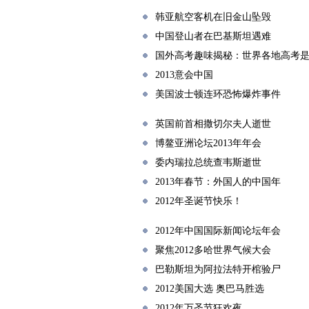
韩亚航空客机在旧金山坠毁
中国登山者在巴基斯坦遇难
国外高考趣味揭秘：世界各地高考
2013意会中国
美国波士顿连环恐怖爆炸事件
英国前首相撒切尔夫人逝世
博鳌亚洲论坛2013年年会
委内瑞拉总统查韦斯逝世
2013年春节：外国人的中国年
2012年圣诞节快乐！
2012年中国国际新闻论坛年会
聚焦2012多哈世界气候大会
巴勒斯坦为阿拉法特开棺验尸
2012美国大选 奥巴马胜选
2012年万圣节狂欢夜