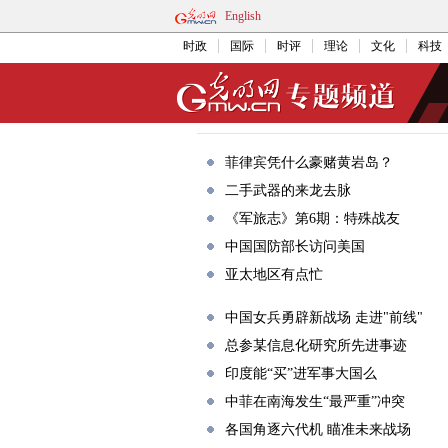
English
时政
国际
时评
理论
文化
科技
菲律宾凭什么豪赌黄岩岛？
二手武器的来龙去脉
《军旅志》第6期：特殊战友
中国国防部长访问美国
亚太地区有点忙
中国女兵勇辟新战场 走进"前线"
总参某信息化研究所先进事迹
印度能“买”进军事大国么
中菲在南海发生“最严重”冲突
各国角逐六代机 瞄准未来战场