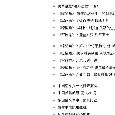
美军强推“治外法权”一百年
《瞭望角》:聚焦战火硝烟下的战地
《军旅志》：铁血浇铸 特战尖兵
《瞭望角》:叙利亚,阿拉伯跳动的心
《军旅志》：蓝盔铁汉 和平卫士
《瞭望角》：歼20,成竹于胸的"炼"
《瞭望角》:美伊冲突频发 离战争还
《军旅志》之老兵退伍篇
《瞭望角》：伊战九年 谁是最终赢
《军旅志》之新兵篇：背起行囊 踏
中国空军八一飞行表演队
中国首艘航母“瓦良格”号
多国部队军事干预利比亚
聚焦中国隐形战机
纪念抗战胜利65周年