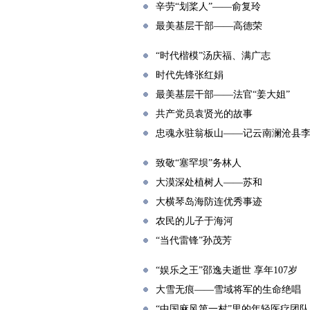
辛劳“划桨人”——俞复玲
最美基层干部——高德荣
“时代楷模”汤庆福、满广志
时代先锋张红娟
最美基层干部——法官“姜大姐”
共产党员袁贤光的故事
忠魂永驻翁板山——记云南澜沧县
致敬“塞罕坝”务林人
大漠深处植树人——苏和
大横琴岛海防连优秀事迹
农民的儿子于海河
“当代雷锋”孙茂芳
“娱乐之王”邵逸夫逝世 享年107岁
大雪无痕——雪域将军的生命绝唱
“中国麻风第一村”里的年轻医疗团队