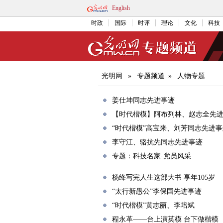
English
时政
国际
时评
理论
文化
科技
光明网
»
专题频道
»
人物专题
姜仕坤同志先进事迹
【时代楷模】阿布列林、赵志全先
“时代楷模”高宝来、刘芳同志先进事
李守江、骆抗先同志先进事迹
专题：科技名家·党员风采
杨绛写完人生这部大书 享年105岁
“太行新愚公”李保国先进事迹
“时代楷模”黄志丽、李培斌
程永革——台上演英模 台下做楷模