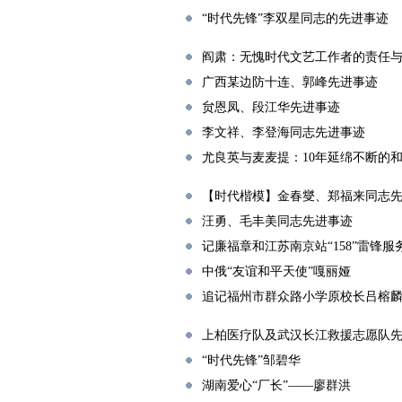
“时代先锋”李双星同志的先进事迹
阎肃：无愧时代文艺工作者的责任
广西某边防十连、郭峰先进事迹
贠恩凤、段江华先进事迹
李文祥、李登海同志先进事迹
尤良英与麦麦提：10年延绵不断的
【时代楷模】金春燮、郑福来同志
汪勇、毛丰美同志先进事迹
记廉福章和江苏南京站“158”雷锋服
中俄“友谊和平天使”嘎丽娅
追记福州市群众路小学原校长吕榕
上柏医疗队及武汉长江救援志愿队
“时代先锋”邹碧华
湖南爱心“厂长”——廖群洪