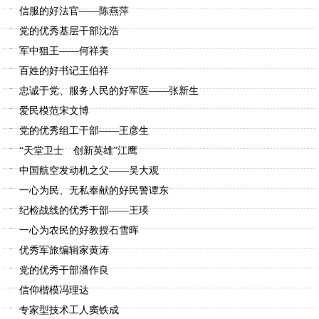
信服的好法官——陈燕萍
党的优秀基层干部沈浩
军中狙王——何祥美
百姓的好书记王伯祥
忠诚于党、服务人民的好军医——张新生
爱民模范宋文博
党的优秀组工干部——王彦生
“天堂卫士 创新英雄”江鹰
中国航空发动机之父——吴大观
一心为民、无私奉献的好民警谭东
纪检战线的优秀干部——王瑛
一心为农民的好教授石雪晖
优秀军旅编辑家黄涛
党的优秀干部潘作良
信仰楷模冯理达
专家型技术工人窦铁成