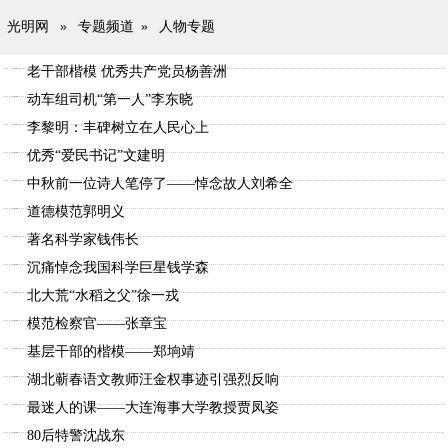
光明网
»
专题频道
»
人物专题
老干部楷模 优秀共产党员杨善洲
动车组司机“第一人”李东晓
李黎明：丰碑树立在人民心上
优秀“爱民书记”文建明
中秋前一位诗人笔停了——悼念故人刘希全
道德模范郭明义
著名科学家钱伟长
沉痛悼念我国科学巨星钱学森
北大荒“水稻之父”徐一戎
模范检察官——张章宝
基层干部的楷模——郑垧靖
湖北蕲春语文教师汪金权事迹引强烈反响
最迷人的课——大连海事大学教授贾凤姿
80后特警沈战东