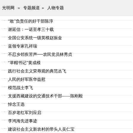
光明网
»
专题频道
»
人物专题
“敢”负责任的好干部陈淳
谢延信：一诺至孝三十载
全国公安系统一级英模赵振金
蓝领专家孔祥瑞
不忍乡邻疾苦声──农民党员林秀贞
“草帽书记”黄成模
践行社会主义荣辱观的典范丛飞
人民的好军医华益慰
模范战士李飞
支援西藏建设的交通技术干部——陈刚毅
悼念王选
百岁老红军刘应启
李鸿海先进事迹
建设社会主义新农村的带头人吴仁宝