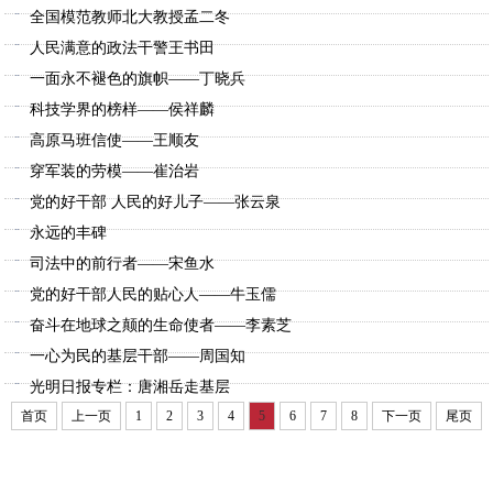
全国模范教师北大教授孟二冬
人民满意的政法干警王书田
一面永不褪色的旗帜——丁晓兵
科技学界的榜样——侯祥麟
高原马班信使——王顺友
穿军装的劳模——崔治岩
党的好干部 人民的好儿子——张云泉
永远的丰碑
司法中的前行者——宋鱼水
党的好干部人民的贴心人——牛玉儒
奋斗在地球之颠的生命使者——李素芝
一心为民的基层干部——周国知
光明日报专栏：唐湘岳走基层
首页
上一页
1
2
3
4
5
6
7
8
下一页
尾页