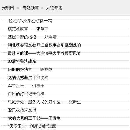
光明网
»
专题频道
»
人物专题
北大荒“水稻之父”徐一戎
模范检察官——张章宝
基层干部的楷模——郑垧靖
湖北蕲春语文教师汪金权事迹引强烈反响
最迷人的课——大连海事大学教授贾凤姿
80后特警沈战东
信服的好法官——陈燕萍
党的优秀基层干部沈浩
军中狙王——何祥美
百姓的好书记王伯祥
忠诚于党、服务人民的好军医——张新生
爱民模范宋文博
党的优秀组工干部——王彦生
“天堂卫士 创新英雄”江鹰