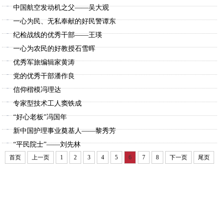
中国航空发动机之父——吴大观
一心为民、无私奉献的好民警谭东
纪检战线的优秀干部——王瑛
一心为农民的好教授石雪晖
优秀军旅编辑家黄涛
党的优秀干部潘作良
信仰楷模冯理达
专家型技术工人窦铁成
“好心老板”冯国年
新中国护理事业奠基人——黎秀芳
“平民院士”——刘先林
首页
上一页
1
2
3
4
5
6
7
8
下一页
尾页