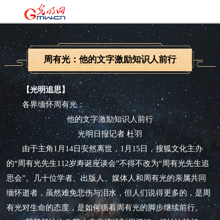
周有光：他的文字激励知识人前行
【光明追思】
各界缅怀周有光：
他的文字激励知识人前行
光明日报记者 杜羽
由于主角1月14日安然离世，1月15日，搜狐文化主办
的“周有光先生112岁寿诞座谈会”不得不改为“周有光先生追
思会”。几十位学者、出版人、媒体人和周有光的亲属共同
缅怀逝者，虽然难免悲伤与泪水，但人们说得更多的，是周
有光对生命的态度，是如何循着周有光的脚步继续前行。