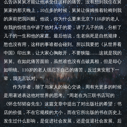
么告诉舅舅才能让他承受住这样的痛苦。没有想到我住在舅
舅家的那天晚上，10点多的时候，舅舅让保姆推着轮椅到我
的床前把我叫醒。他说，你为什么要来北京？110岁的老人
在我的惊慌当中讲了他对儿子的爱，讲了儿子的病，分析了
儿子的一生和他的家庭。最后他说，生老病死是自然规律，
愁也没有用，这样的事谁都会碰到。所以我要把《从世界看
中国》印出来，让大家心胸敞开，不要狭隘……这就是我的
舅舅。在如此痛苦面前，虽然谁也没有点破真相，但是却心
如明镜。110岁的老人强忍下自己的痛苦，反过来安慰下一
辈，我无言以对。”
作为学者，除了与家人的倾心交谈，周有光更多的时候
是用著述表达他对世界的思考。“周老在为三联书店写的
《怀念邹韬奋先生》这篇文章中提出了对出版社的希望：书
店的价值，不在它规模的大小，而在它所出版的书在历史上
发生过什么影响，是促进社会发展，还是促退社会发展。后