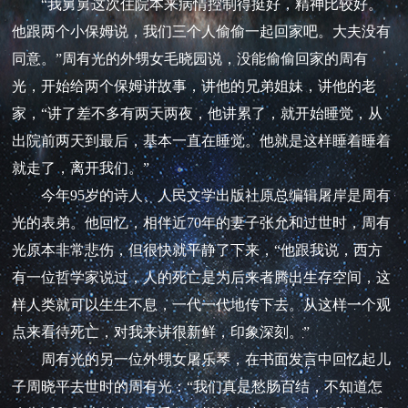
“我舅舅这次住院本来病情控制得挺好，精神比较好。
他跟两个小保姆说，我们三个人偷偷一起回家吧。大夫没有
同意。”周有光的外甥女毛晓园说，没能偷偷回家的周有
光，开始给两个保姆讲故事，讲他的兄弟姐妹，讲他的老
家，“讲了差不多有两天两夜，他讲累了，就开始睡觉，从
出院前两天到最后，基本一直在睡觉。他就是这样睡着睡着
就走了，离开我们。”
今年95岁的诗人、人民文学出版社原总编辑屠岸是周有
光的表弟。他回忆，相伴近70年的妻子张允和过世时，周有
光原本非常悲伤，但很快就平静了下来，“他跟我说，西方
有一位哲学家说过，人的死亡是为后来者腾出生存空间，这
样人类就可以生生不息，一代一代地传下去。从这样一个观
点来看待死亡，对我来讲很新鲜，印象深刻。”
周有光的另一位外甥女屠乐琴，在书面发言中回忆起儿
子周晓平去世时的周有光：“我们真是愁肠百结，不知道怎