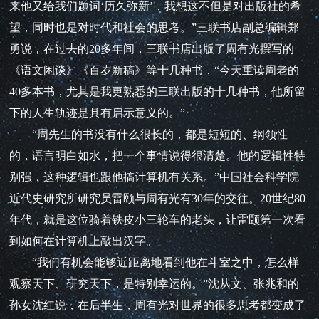
来他又给我们题词‘历久弥新’，我想这不但是对出版社的希
望，同时也是对时代和社会的思考。”三联书店副总编辑郑
勇说，在过去的20多年间，三联书店出版了周有光撰写的
《语文闲谈》《百岁新稿》等十几种书，“今天重读周老的
40多本书，尤其是我更熟悉的三联出版的十几种书，他所留
下的人生轨迹是具有启示意义的。”
“周先生的书没有什么很长的，都是短短的、纲领性
的，语言明白如水，把一个事情说得很清楚。他的逻辑性特
别强，这种逻辑也跟他搞计算机有关系。”中国社会科学院
近代史研究所研究员雷颐与周有光有30年的交往。20世纪80
年代，就是这位骑着铁皮小三轮车的老头，让雷颐第一次看
到如何在计算机上敲出汉字。
“我们有机会能够近距离地看到他在斗室之中，怎么样
观察天下、研究天下，是特别幸运的。”沈从文、张兆和的
孙女沈红说，在后半生，周有光对世界的很多思考都变成了