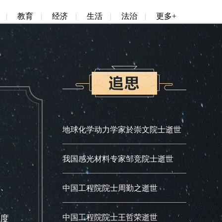
|
教育
|
经济
|
生活
|
法治
|
更多+
地球化学动力学家於崇文院士逝世
我国感光材料专家邹竞院士逝世
授、
中国工程院院士周勤之逝世
中国工程院院士王哲荣逝世
度