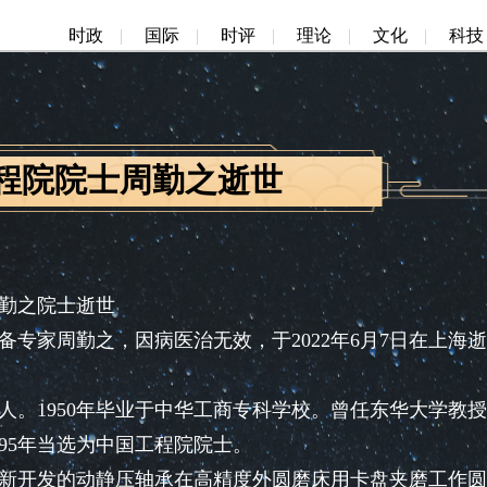
时政
|
国际
|
时评
|
理论
|
文化
|
科技
程院院士周勤之逝世
勤之院士逝世
家周勤之，因病医治无效，于2022年6月7日在上海逝
人。1950年毕业于中华工商专科学校。曾任东华大学教
95年当选为中国工程院院士。
开发的动静压轴承在高精度外圆磨床用卡盘夹磨工作圆