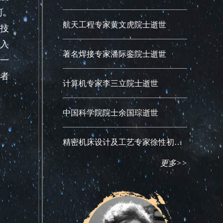
河。
航天工程专家黄文虎院士逝世
技
入
著名焊接专家潘际銮院士逝世
一
者
计算机专家李三立院士逝世
中国科学院院士余国琮逝世
精密机床设计及工艺专家徐性初逝世
更多>>