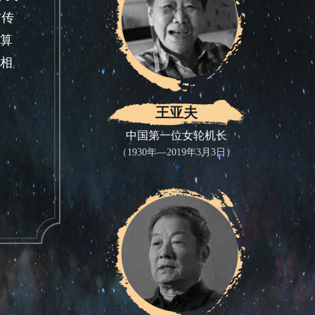
方传
算
相
一
王亚夫
数学
中国第一位女轮机长
（1930年—2019年3月3日）
事
。
表
科研