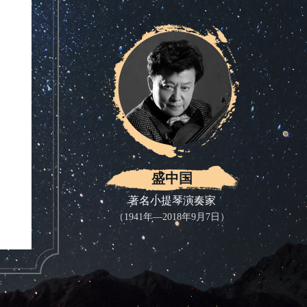
省
。
，没
地
了题
盛中国
吴
著名小提琴演奏家
（1941年—2018年9月7日）
吴消
称
等