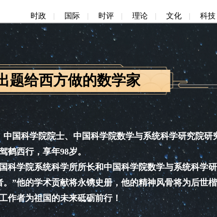
时政
|
国际
|
时评
|
理论
|
文化
|
科技
出题给西方做的数学家
擘、中国科学院院士、中国科学院数学与系统科学研究院研
驾鹤西行，享年98岁。
科学院系统科学所所长和中国科学院数学与系统科学研
者。”他的学术贡献将永镌史册，他的精神风骨将为后世楷
工作者为祖国的未来砥砺前行！