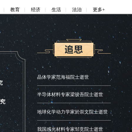
|
教育
|
经济
|
生活
|
法治
|
更多+
晶体学家范海福院士逝世
究
半导体材料专家梁骏吾院士逝世
究
地球化学动力学家於崇文院士逝世
我国感光材料专家邹竞院士逝世