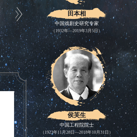
今
田本相
些方
中国戏剧史研究专家
（1932年—2019年3月5日）
和
，
点
此
的特
吴文
侯芙生
的支
中国工程院院士
（1923年11月28日—2018年10月31日）
才