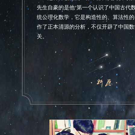
先生自豪的是他‘第一个认识了中国古代
统公理化数学，它是构造性的、算法性的
作了正本清源的分析，不仅开辟了中国数
关。
开创属于我们自己的研究领域、创立自
思想始终贯穿于吴文俊的学术生涯中。正
家之一，他的工作对数学与计算机科学研
2.数学世界的“老顽童”
吴文俊被称作“老顽童”，他心思恪纯
情总坦然承认、虚心求教。
中科院数学与系统科学研究院曾在每周
一次，他坐在第一排认真听别人介绍难解
示：“其实今天的难题我听不懂”，“但
就做不下去了”。