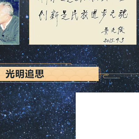
只见他观棋从不见他下场“厮杀”，这些可乐的“梗”至
小节，对其他方面‘不求甚解’，才省出时间来，使他对某
非常惊人。20世纪70年代，为了解决几何定理机器证明
，亲自在袖珍计算器和台式计算机上编制计算程序。那时
等候开门，进入机房后就八九个小时不间断工作，下午五
算结果，傍晚七点钟又回到机房工作，午夜时分回家。如
。
很多，简直是越来越多。坚持做科研可能是中国科学家
，六七十岁后仍在做科研，甚至八十岁后还在做。”对于
命不息、创新不止，他从不放弃研究。
说：“不管一个人做什么工作，都是在整个社会、国家
不过来。我们是踩在许多老师、朋友、整个社会的肩膀上