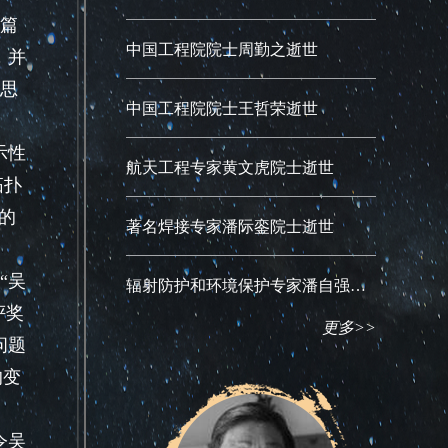
这篇
中国工程院院士周勤之逝世
，并
思
中国工程院院士王哲荣逝世
示性
航天工程专家黄文虎院士逝世
拓扑
的
著名焊接专家潘际銮院士逝世
“吴
辐射防护和环境保护专家潘自强院士逝世
评奖
更多>>
问题
的变
令吴