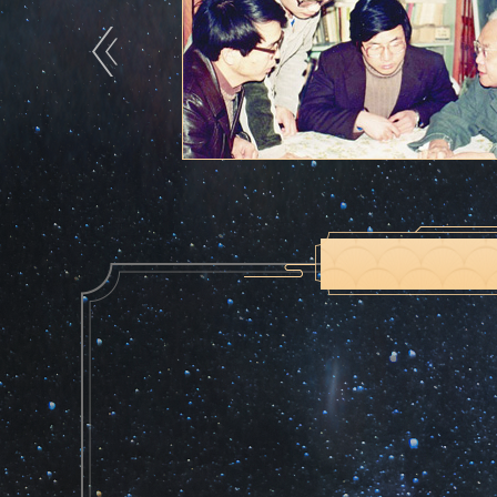
吴文俊爱赤脚穿皮鞋，声称自己爱棋，却
广为流传。郭雷说：“正因为吴先生不拘
面求其甚解，理解得比所有人都深入。”
在吴文俊愿意“求解”的领域，他的勤奋
数学机械化问题，他从头学习计算机语言
他的工作日程是这样的，清早来到机房外
钟吃饭，并利用这个时间抓紧整理分析计
周而复始，他忙得竟忘了自己的60岁生日
“科研是永远做不完的。数学的难题有
点，中国科学家后劲很足，年轻时做科研
俊而言，华罗庚和陈省身是他的榜样，生
3.中国数学研究的传承者
在接受光明日报记者采访时，吴文俊曾
持下完成的。有很多人帮助我，我数都数