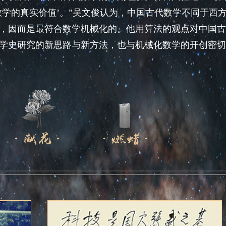
数学的真实价值’。”吴文俊认为，中国古代数学不同于西
，因而是最符合数学机械化的。他用算法的观点对中国古
学史研究的新思路与新方法，也与机械化数学的开创密切
己的研究方法、提出自己的研究问题——郭雷认为，这
如中国科学院在讣告中所写：“他是我国最具国际影响的
究影响深远。”
、乐观开放，总对新鲜事物抱有一份好奇心。他对不懂的
四举办学术讨论班，其时，81岁的吴文俊是班上的常客
的“杨—巴斯方程”，并全程参与讨论环节。结束后他坦然
越是不懂的你越要听，要学习，要看其他人在做什么，否则