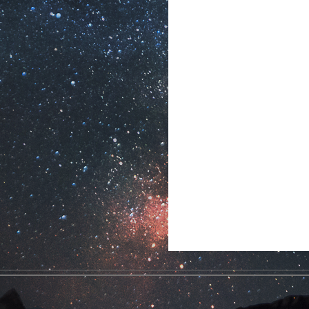
和整个社会呢？我想，只有让人踩在我的肩膀上再上去一
棒一棒地传下去。”
对老师的感激和怀念。他曾回忆，1946年前后，受陈
，曾因战乱、生计所迫一度中断的数学研究得以重新开始
常苦闷。“放弃数学研究不是心甘情愿，是苦闷了好些年
而陈省身的帮助让他“等于是从火坑里逃出来了”。
陈省身为榜样，不断鼓励和帮助后辈，并终生矢志不渝
岁高龄的吴文俊仍站在讲台上传道授业，为数学院研究生作
学生们的许多问题。参与者回忆，在近两个小时的过程中，
研究院成立了数学机械化重点实验室，对“吴方法”和“
实验室所形成的高水平数学机械化研究队伍，在国际上被
应用于曲面造型、机器人机构的位置分析、智能计算机辅助
先的成果。