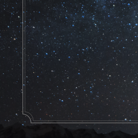
上升了一段。我应当怎样回报老师、朋友
截。我就希望我们的数学研究事业能够一
吴文俊曾师从数学家陈省身，他多次表达
身指点，他确立了代数拓扑学的研究方向
吴文俊追忆，在遇见陈省身之前，自己非
办法只好丢掉了，是违背自己愿望的”，
有感于师恩深重，吴文俊此后一生都以
推进数学学科的发展。2007年，已88
为“消去法与代数几何”的报告并解答了
文俊始终站着，声音铿锵。
在他的影响下，中科院数学与系统科学
元法”进行了大量后续性研究工作，这个
为“吴学派”。如今，吴文俊的成就正被
若干高科技领域，并取得了一系列国际领