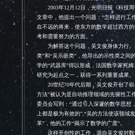
2003年12月12日，光明日报《科
文章中，他提出一个问题：“怎样进行工
在不远的将来，使东方的数学超过西方的
考和需要努力的方面。”
为解答这个问题，吴文俊身体力行。在
类”和“吴示嵌类”，他导出的示性类之间
学的“武器库”得以形成，法国数学家托
研究为起点之一，获得一系列重要成果。
20世纪70年代后期，吴文俊开创了崭
方法”被认为是自动推理领域的先驱性工作
委员会写到：“通过引入深邃的数学思想
上都是极为有效的”,“吴的方法使该领
革”，他的工作“揭示了数学的广度”。
这样开创性的工作，源自吴文俊对数学