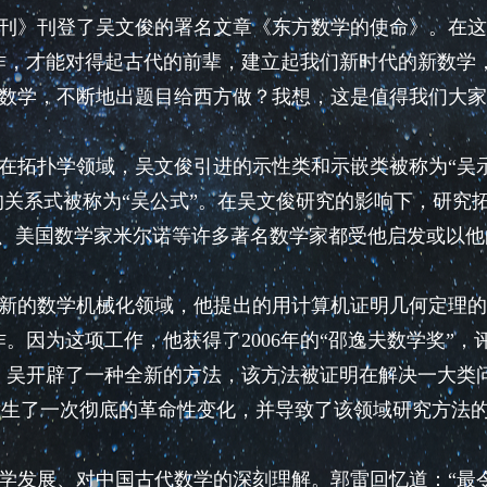
技周刊》刊登了吴文俊的署名文章《东方数学的使命》。在
作，才能对得起古代的前辈，建立起我们新时代的新数学
数学，不断地出题目给西方做？我想，这是值得我们大家
拓扑学领域，吴文俊引进的示性类和示嵌类被称为“吴
的关系式被称为“吴公式”。在吴文俊研究的影响下，研究
姆、美国数学家米尔诺等许多著名数学家都受他启发或以他
新的数学机械化领域，他提出的用计算机证明几何定理的
。因为这项工作，他获得了2006年的“邵逸夫数学奖”，
，吴开辟了一种全新的方法，该方法被证明在解决一大类
域发生了一次彻底的革命性变化，并导致了该领域研究方法
发展、对中国古代数学的深刻理解。郭雷回忆道：“最