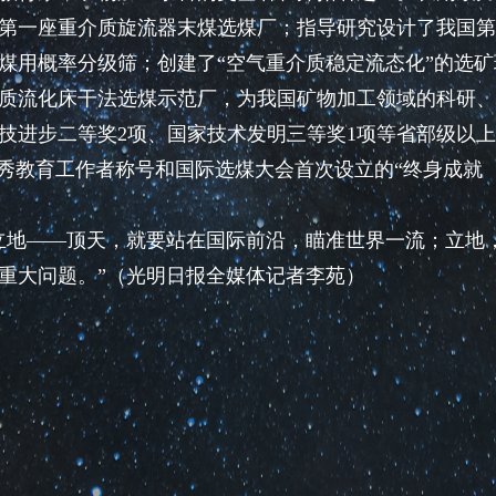
第一座重介质旋流器末煤选煤厂；指导研究设计了我国第
煤用概率分级筛；创建了“空气重介质稳定流态化”的选矿
质流化床干法选煤示范厂，为我国矿物加工领域的科研、
技进步二等奖2项、国家技术发明三等奖1项等省部级以
优秀教育工作者称号和国际选煤大会首次设立的“终身成就
地——顶天，就要站在国际前沿，瞄准世界一流；立地
重大问题。”（光明日报全媒体记者李苑）