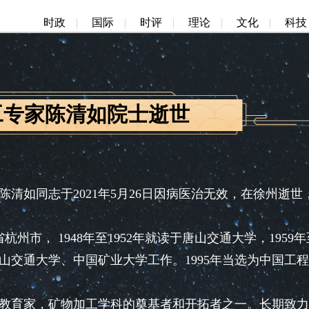
时政
|
国际
|
时评
|
理论
|
文化
|
科技
工专家陈清如院士逝世
如同志于2021年5月26日因病医治无效，在徐州逝世
州市， 1948年至1952年就读于唐山交通大学，1959年
唐山交通大学、中国矿业大学工作。1995年当选为中国工
育家，矿物加工学科的奠基者和开拓者之一。长期致力