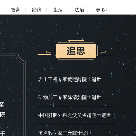
|
教育
|
经济
|
生活
|
法治
|
更多+
岩土工程专家黄熙龄院士逝世
，
矿物加工专家陈清如院士逝世
至
程院
中国肝胆外科之父吴孟超院士逝世
著名数学家王元院士逝世
于