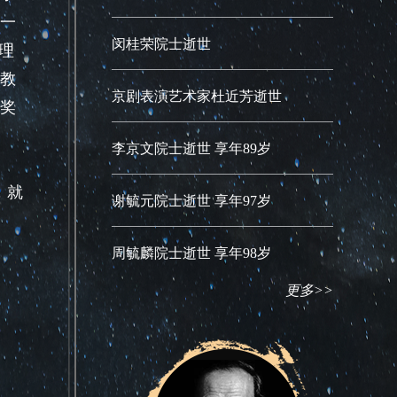
一
闵桂荣院士逝世
理
教
京剧表演艺术家杜近芳逝世
上奖
李京文院士逝世 享年89岁
，就
谢毓元院士逝世 享年97岁
周毓麟院士逝世 享年98岁
更多>>