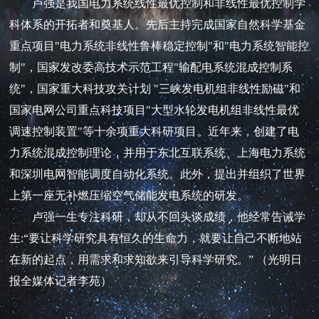
卢强是我国电力系统线性最优控制和非线性最优控制学
科体系的开拓者和奠基人。先后主持完成国家自然科学基金
重点项目"电力系统非线性鲁棒稳定控制"和"电力系统智能控
制"，国家发改委高技术示范工程"输配电系统混成控制系
统"，国家重大科技攻关计划 "三峡发电机组非线性励磁"和
国家电网公司重点科技项目"大型水轮发电机组非线性最优
调速控制装置"等十余项重大科研项目。近年来，创建了电
力系统混成控制理论，并用于东北互联系统、上海电力系统
和深圳电网智能调度自动化系统。此外，提出并组织了世界
上第一座无补燃压缩空气储能发电系统的研发。
卢强一生专注科研，却从不回头谈成绩，他经常告诫学
生:“要让科学研究具有恒久的生命力，就要让自己不断地站
在新的起点，用需求和求知欲来引导科学研究。” （光明日
报全媒体记者李苑）