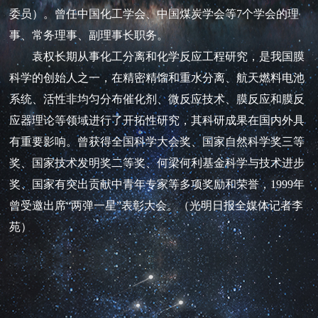
委员）。曾任中国化工学会、中国煤炭学会等7个学会的理
事、常务理事、副理事长职务。
袁权长期从事化工分离和化学反应工程研究，是我国膜
科学的创始人之一，在精密精馏和重水分离、航天燃料电池
系统、活性非均匀分布催化剂、微反应技术、膜反应和膜反
应器理论等领域进行了开拓性研究，其科研成果在国内外具
有重要影响。曾获得全国科学大会奖、国家自然科学奖三等
奖、国家技术发明奖二等奖、何梁何利基金科学与技术进步
奖、国家有突出贡献中青年专家等多项奖励和荣誉，1999年
曾受邀出席“两弹一星”表彰大会。（光明日报全媒体记者李
苑）