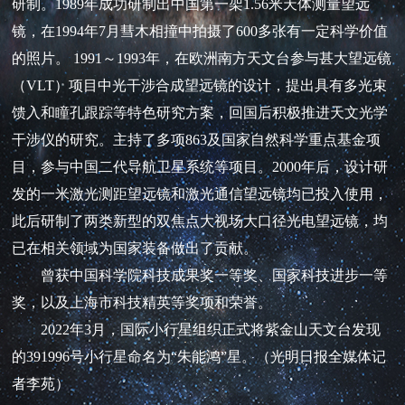
研制。1989年成功研制出中国第一架1.56米天体测量望远
镜，在1994年7月彗木相撞中拍摄了600多张有一定科学价值
的照片。 1991～1993年，在欧洲南方天文台参与甚大望远镜
（VLT）项目中光干涉合成望远镜的设计，提出具有多光束
馈入和瞳孔跟踪等特色研究方案，回国后积极推进天文光学
干涉仪的研究。主持了多项863及国家自然科学重点基金项
目，参与中国二代导航卫星系统等项目。2000年后，设计研
发的一米激光测距望远镜和激光通信望远镜均已投入使用，
此后研制了两类新型的双焦点大视场大口径光电望远镜，均
已在相关领域为国家装备做出了贡献。
曾获中国科学院科技成果奖一等奖、国家科技进步一等
奖，以及上海市科技精英等奖项和荣誉。
2022年3月，国际小行星组织正式将紫金山天文台发现
的391996号小行星命名为“朱能鸿”星。（光明日报全媒体记
者李苑）