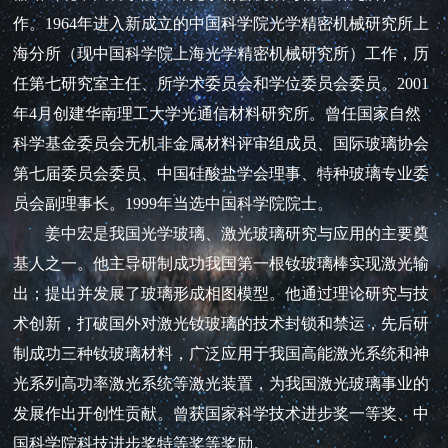
作。1964年进入新成立的中国科学院光学精密机械研究所上
海分所（现中国科学院上海光学精密机械研究所）工作，历
任第七研究室主任、所学术委员会和学位委员会委员。2001
年4月创建华南理工大学光通信材料研究所。曾任国家自然
科学基金委员会无机非金属材料评审组成员、国际玻璃协会
第七届委员会委员、中国硅酸盐学会理事、特种玻璃专业委
员会副理事长。1999年当选中国科学院院士。
姜中宏是我国光学玻璃、激光玻璃研究与应用的主要奠
基人之一。他主导研制成功我国第一根钕玻璃棒实现激光输
出；提出并发展了玻璃形成相图模型。他通过理论研究与技
术创新，打破国外对激光钕玻璃的技术封锁和禁运，先后研
制成功三种钕玻璃材料，广泛应用于我国高能激光系统和神
光系列高功率激光系统等激光装置，为我国激光玻璃事业的
发展作出开创性贡献。曾获国家科学技术进步奖一等奖、中
国科学院科技进步奖特等奖等奖励。