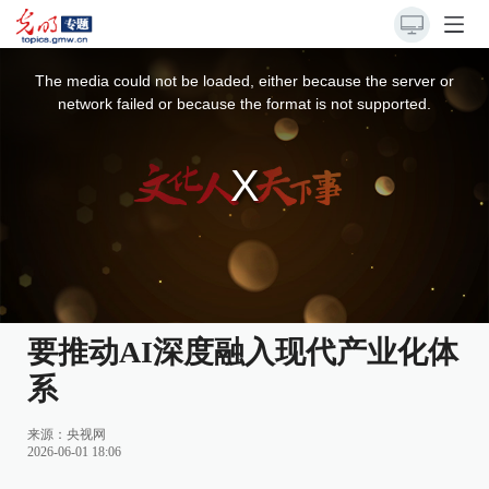
This
is
a
The media could not be loaded, either because the server or
modal
window.
network failed or because the format is not supported.
要推动AI深度融入现代产业化体
系
来源：
央视网
2026-06-01 18:06