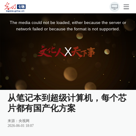
This
is
a
The media could not be loaded, either because the server or
modal
window.
network failed or because the format is not supported.
从笔记本到超级计算机，每个芯
片都有国产化方案
来源：
央视网
2026-06-01 18:07