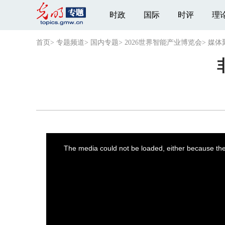
时政
国际
时评
理
首页
>
专题频道
>
国内专题
>
2026世界智能产业博览会
>
媒体
This
is
a
The media could not be loaded, either because the 
modal
window.