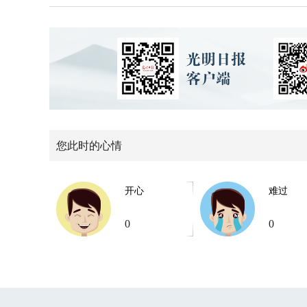
您此时的心情
开心
难过
0
0