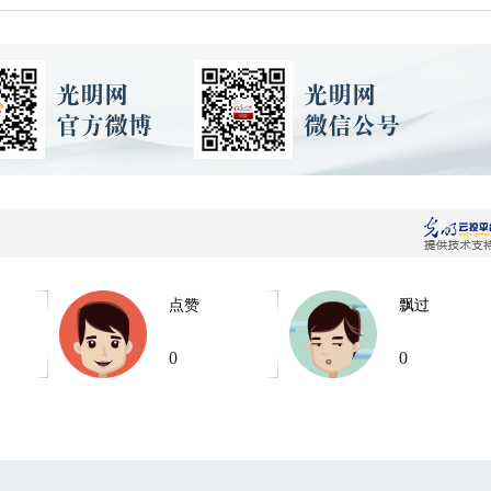
点赞
飘过
0
0