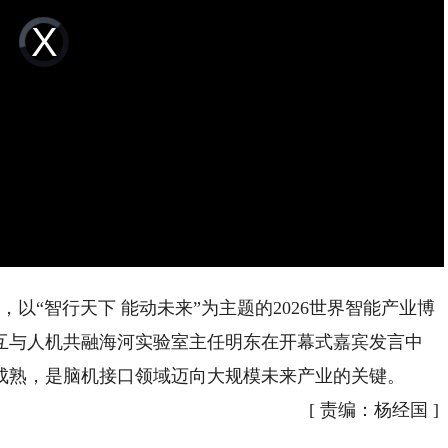
Video
Player
is
loading.
以“智行天下 能动未来”为主题的2026世界智能产业博
互与人机共融海河实验室主任明东在开幕式嘉宾发言中
成熟，是脑机接口领域迈向大规模未来产业的关键。
[
责编：杨经国
]