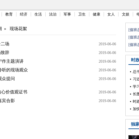
教育
经济
生活
法治
军事
卫生
健康
女人
文娱
期
»
现场花絮
十二场
2019-06-06
场致辞
2019-06-06
宁作主题演讲
2019-06-06
聆听的现场观众
2019-06-06
观众提问
2019-06-06
核心价值观证书
2019-06-06
嘉宾合影
2019-06-06