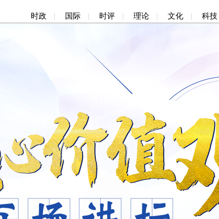
时政
|
国际
|
时评
|
理论
|
文化
|
科技