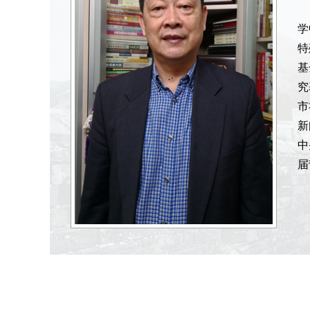
学
特
基
究
市
新
中
届