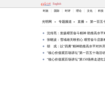
English
时政
国际
时评
理论
文化
科技
光明网
»
专题频道
»
直播
»
第一百五
沈传亮：发扬艰苦奋斗精神 助推高水平
张晓波：雪域雄关映初心 艰苦奋斗启新
胡 戎：以“四勇”精神助推高水平对外
“核心价值观百场讲坛”第一百五十场活
“核心价值观百场讲坛”第150场将走进