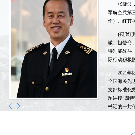
胡戎，
沈传亮
张晓波，
长。作为新
一批”人才
军航空兵第
手，荣获“
作）、红其
主要从
历史演进》
她所驻
任职红
一关和出境
纪律和规矩
诚、担使命
优良作风；
刊发表文章1
特别能战斗
力素质，协
际行动积极
打私效能，
202
监管任务，
全国海关先
支部标准化
题讲授“四特
书记的一封信