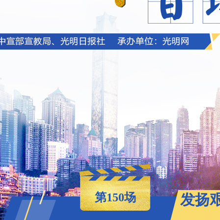
第150场
发扬