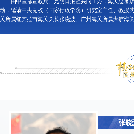
由中宣部宣教局、光明日报社共同主办，海关总署政
动，邀请中央党校（国家行政学院）研究室主任、教授沈
关所属红其拉甫海关关长张晓波、广州海关所属大铲海
胡 
沈传
张晓