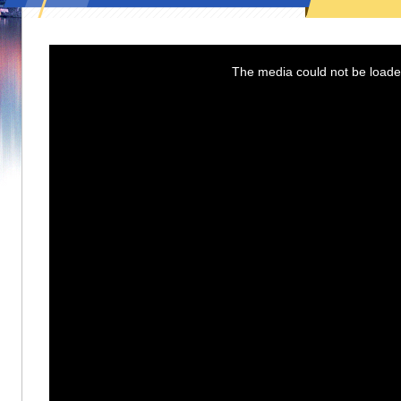
This
is
a
The media could not be loaded
modal
window.