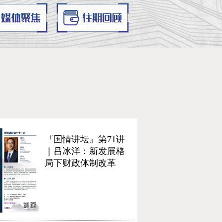
『国情讲坛』第71讲
｜吕冰洋：新发展格
局下财政体制改革