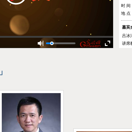
时 间
地 点
嘉宾
吕冰
讲席