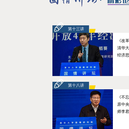
第十三讲
《改革
清华
经济
第十八讲
《不
原中
师李