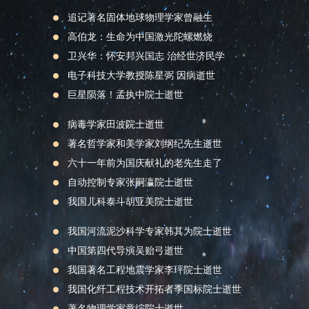
追记著名固体地球物理学家曾融生
高伯龙：生命为中国激光陀螺燃烧
卫兴华：怀安邦兴国志 治经世济民学
电子科技大学教授陈星弼 因病逝世
巨星陨落！孟执中院士逝世
病毒学家田波院士逝世
著名哲学家和美学家刘纲纪先生逝世
六十一年前为国庆献礼的老先生走了
自动控制专家张嗣瀛院士逝世
我国儿科泰斗胡亚美院士逝世
我国河流泥沙科学专家韩其为院士逝世
中国第四代导演吴贻弓逝世
我国著名工程地震学家李玶院士逝世
我国化纤工程技术开拓者季国标院士逝世
著名物理学家章综院士逝世