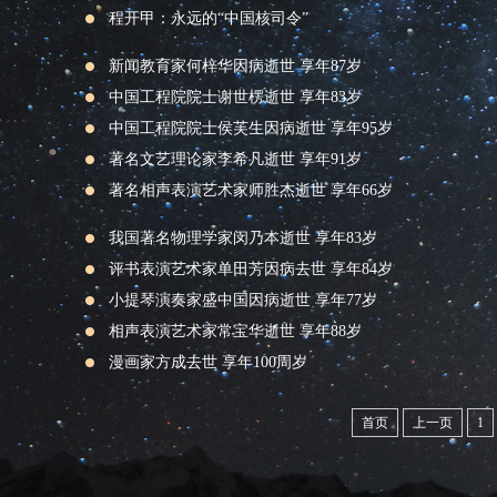
程开甲：永远的“中国核司令”
新闻教育家何梓华因病逝世 享年87岁
中国工程院院士谢世楞逝世 享年83岁
中国工程院院士侯芙生因病逝世 享年95岁
著名文艺理论家李希凡逝世 享年91岁
著名相声表演艺术家师胜杰逝世 享年66岁
我国著名物理学家闵乃本逝世 享年83岁
评书表演艺术家单田芳因病去世 享年84岁
小提琴演奏家盛中国因病逝世 享年77岁
相声表演艺术家常宝华逝世 享年88岁
漫画家方成去世 享年100周岁
首页
上一页
1