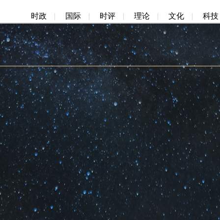
时政
|
国际
|
时评
|
理论
|
文化
|
科技