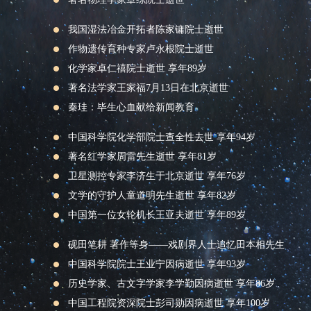
我国湿法冶金开拓者陈家镛院士逝世
作物遗传育种专家卢永根院士逝世
化学家卓仁禧院士逝世 享年89岁
著名法学家王家福7月13日在北京逝世
秦珪：毕生心血献给新闻教育
中国科学院化学部院士查全性去世 享年94岁
著名红学家周雷先生逝世 享年81岁
卫星测控专家李济生于北京逝世 享年76岁
文学的守护人童道明先生逝世 享年82岁
中国第一位女轮机长王亚夫逝世 享年89岁
砚田笔耕 著作等身——戏剧界人士追忆田本相先生
中国科学院院士王业宁因病逝世 享年93岁
历史学家、古文字学家李学勤因病逝世 享年86岁
中国工程院资深院士彭司勋因病逝世 享年100岁