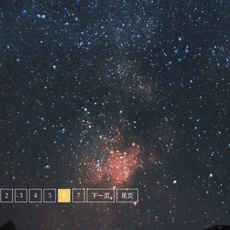
2
3
4
5
6
7
下一页
尾页