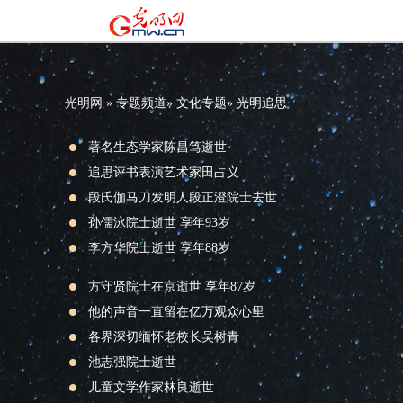
光明网
»
专题频道
»
文化专题
»
光明追思
著名生态学家陈昌笃逝世
追思评书表演艺术家田占义
段氏伽马刀发明人段正澄院士去世
孙儒泳院士逝世 享年93岁
李方华院士逝世 享年88岁
方守贤院士在京逝世 享年87岁
他的声音一直留在亿万观众心里
各界深切缅怀老校长吴树青
池志强院士逝世
儿童文学作家林良逝世