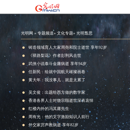
光明网
»
专题频道
»
文化专题
»
光明追思
铸造领域育人大家周尧和院士逝世 享年92岁
《驿路梨花》作者彭荆风去世
武侠小说泰斗金庸病逝 享年94岁
任新民：绘就中国航天璀璨画卷
黄大年：我没事儿，就是太累了
吴文俊：出题给西方做的数学家
香港各界人士对饶宗颐逝世深表哀悼
红楼内外的冯其庸先生
周有光：他的文字激励知识人前行
外交家厉声教病逝 享年82岁