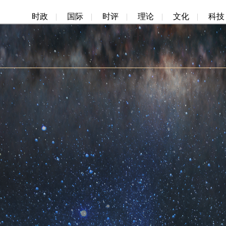
时政
|
国际
|
时评
|
理论
|
文化
|
科技