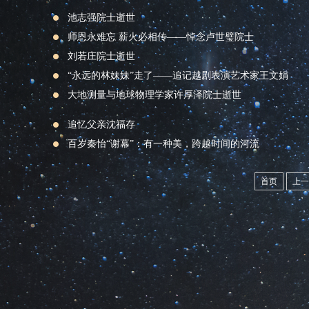
池志强院士逝世
师恩永难忘 薪火必相传——悼念卢世璧院士
刘若庄院士逝世
“永远的林妹妹”走了——追记越剧表演艺术家王文娟
大地测量与地球物理学家许厚泽院士逝世
追忆父亲沈福存
百岁秦怡“谢幕”：有一种美，跨越时间的河流
首页
上一