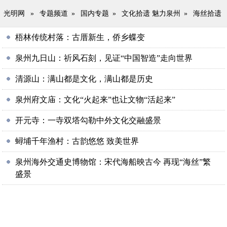
光明网
»
专题频道
»
国内专题
»
文化拾遗 魅力泉州
»
海丝拾遗
梧林传统村落：古厝新生，侨乡蝶变
泉州九日山：祈风石刻，见证“中国智造”走向世界
清源山：满山都是文化，满山都是历史
泉州府文庙：文化“火起来”也让文物“活起来”
开元寺：一寺双塔勾勒中外文化交融盛景
蟳埔千年渔村：古韵悠悠 致美世界
泉州海外交通史博物馆：宋代海船映古今 再现“海丝”繁
盛景