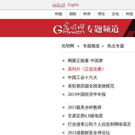
English
时政
国际
时评
理论
文化
科技
光明网
»
专题频道
»
热点专题
网聚正能量·中国梦
系列片《正道沧桑》
中国工会十六大
表彰第四届全国道德模范
2013中国经济半年报
2013最美乡村教师
甘肃定西6.6级地震
打击侵害公民个人信息和网络谣言
2013成都财富全球论坛