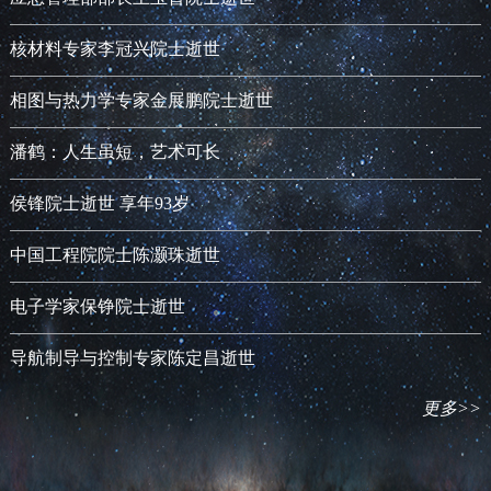
核材料专家李冠兴院士逝世
相图与热力学专家金展鹏院士逝世
潘鹤：人生虽短，艺术可长
侯锋院士逝世 享年93岁
中国工程院院士陈灏珠逝世
电子学家保铮院士逝世
导航制导与控制专家陈定昌逝世
更多>>