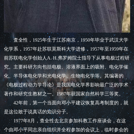
査全性，1925年生于江苏南京，1950年毕业于武汉大学
化学系，1957年赴苏联莫斯科大学进修，1957年至1959年在
前苏联电化学创始人A. H.弗罗姆院士指导下从事电极过程研
究。主要科研方向包括电极、溶液界面上的吸附、电化学催
化、半导体电化学和光电化学、生物电化学等。其编著的
《电极过程动力学导论》是我国电化学界影响最广泛的学术
著作和研究生教材之一。1987年获国家自然科学三等奖。
42年前，第一个当面向邓小平建议恢复高考制度的，就
是这位敢于说真话的知识分子。
1977年8月，查全性去北京参加科教工作座谈会，在这
个由邓小平同志亲自组织并全程参加的会议上，临时参会的