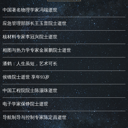
中国著名物理学家冯端逝世
应急管理部部长王玉普院士逝世
核材料专家李冠兴院士逝世
相图与热力学专家金展鹏院士逝世
潘鹤：人生虽短，艺术可长
侯锋院士逝世 享年93岁
中国工程院院士陈灏珠逝世
电子学家保铮院士逝世
导航制导与控制专家陈定昌逝世