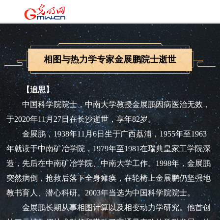
相图与热力学专家金展鹏院士逝世
【追思】
中国科学院院士，中南大学教授金展鹏因病医治无效，
于2020年11月27日在长沙逝世，享年82岁。
金展鹏，1938年11月6日生于广西荔浦，1955年至1963
年就读于中南矿冶学院，1979年至1981在瑞典皇家工学院深
造，先后在中南矿冶学院、中南大学工作。1998年，金展鹏
突然病倒，抢救后落下全身瘫痪，在轮椅上金展鹏仍坚强地
教书育人、潜心科研。2003年当选为中国科学院院士。
金展鹏长期从事相图计算以及相变动力学研究。他首创