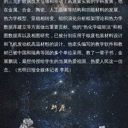
的三元扩散偶技术引领和带动了高通量实验的学科发展，他
在金属、合金、陶瓷、人工晶体等结构和功能材料的发展、
热力学模型、亚稳相转变、组织演化分析框架理论和热力学
数据库建立等方面做出重要贡献。他的“热化学磁矩法”和相
图数据库以及相图研究，已被分别应用于核废包装材料设计
和飞机发动机高温材料的设计。他牵头编写的教学软件和教
材已被中国和瑞典等国的多个单位采用。教了一辈子书，金
展鹏说，最想传授给学生的当属热爱祖国、热爱人民这一信
念。（光明日报全媒体记者 李苑）