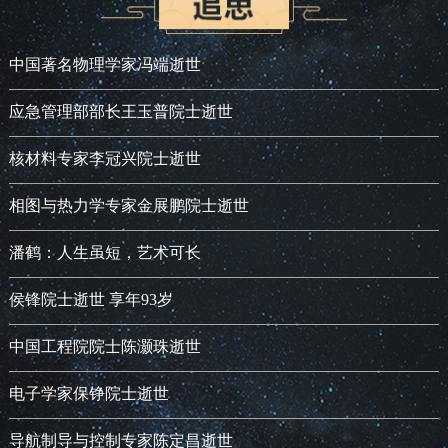
中国著名物理学家冯端逝世
应急管理部部长王玉普院士逝世
核材料专家李冠兴院士逝世
相图与热力学专家金展鹏院士逝世
潘鹤：人生虽短，艺术可长
侯锋院士逝世 享年93岁
中国工程院院士陈灏珠逝世
电子学家保铮院士逝世
导航制导与控制专家陈定昌逝世