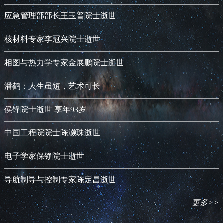
应急管理部部长王玉普院士逝世
核材料专家李冠兴院士逝世
相图与热力学专家金展鹏院士逝世
潘鹤：人生虽短，艺术可长
侯锋院士逝世 享年93岁
中国工程院院士陈灏珠逝世
电子学家保铮院士逝世
导航制导与控制专家陈定昌逝世
更多>>