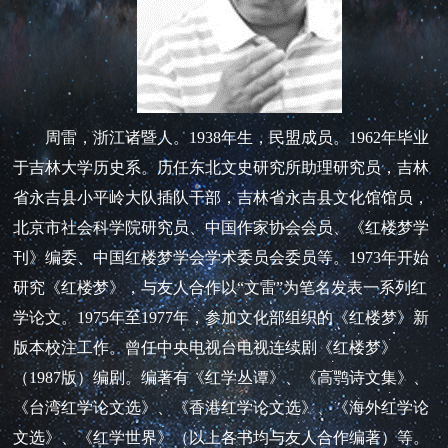
周雷，浙江诸暨人。1938年生，民盟成员。1962年毕业
于吉林大学历史系。历任东北文史研究所助理研究员，吉林
省永吉县小平岭大队插队干部，吉林省永吉县文化馆馆员，
北京市社会科学院研究员、中国作家协会会员、《红楼梦学
刊》编委、中国红楼梦学会学术委员会委员等。1973年开始
研究《红楼梦》，与友人合作以“文雷”为笔名发表一系列红
学论文。1975年至1977年，参加文化部组织的《红楼梦》新
版本校注工作。曾任中央电视台电视连续剧《红楼梦》
（1987版）编剧。编著有《红学丛谭》、《高鹗诗文集》、
《台湾红学论文选》、《香港红学论文选》、《海外红学论
文选》、《红学世界》（以上各书均与友人合作编著）等。