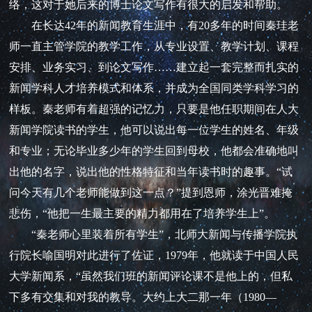
络，这对于她后来的博士论文写作有很大的启发和帮助。
在长达42年的新闻教育生涯中，有20多年的时间秦珪老
师一直主管学院的教学工作，从专业设置、教学计划、课程
安排、业务实习、到论文写作……建立起一套完整而扎实的
新闻学科人才培养模式和体系，并成为全国同类学科学习的
样板。秦老师有着超强的记忆力，只要是他任职期间在人大
新闻学院读书的学生，他可以说出每一位学生的姓名、年级
和专业；无论毕业多少年的学生回到母校，他都会准确地叫
出他的名字，说出他的性格特征和当年读书时的趣事。“试
问今天有几个老师能做到这一点？”提到恩师，涂光晋难掩
悲伤，“他把一生最主要的精力都用在了培养学生上”。
“秦老师心里装着所有学生”，北师大新闻与传播学院执
行院长喻国明对此进行了佐证，1979年，他就读于中国人民
大学新闻系，“虽然我们班的新闻评论课不是他上的，但私
下多有交集和对我的教导。大约上大二那一年（1980—