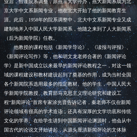
业后，恰逢院系调整，原燕京大学停办，燕大新闻系成为北
京大学中文系新闻专业，他在北大开始了他的新闻教育生
涯。此后，1958年的院系调整中，北大中文系新闻专业又成
建制地并入中国人民大学新闻系，他随之来到了人大新闻系
（后为新闻学院）任教。
他教授的课程包括《新闻学导论》、《读报与评报》、
《新闻评论写作》等，他和胡文龙老师合著的《新闻评论
学》是新中国成立以来最早的新闻评论教程之一，对这一领
域的课程建设和教材建设起到了奠基的作用，成为当时全国
各个新闻院系选用最多的指定教材。他的学生，中国人民大
学新闻学院教授、教育部马克思主义理论研究和建设工
程“新闻评论”首席专家涂光晋告诉记者，秦老师不仅在新闻
评论领域有很高的学术造诣，还具有深厚的文学功底和传统
文化的学养。在给学生讲到中国新闻评论渊源时，他会从中
国古代的论说文开始讲起，从源头厘清新闻评论的文体脉