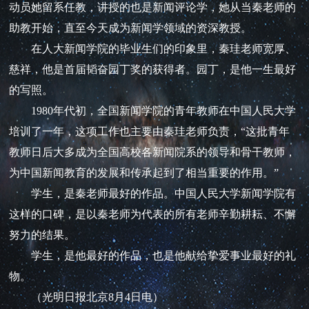
动员她留系任教，讲授的也是新闻评论学，她从当秦老师的
助教开始，直至今天成为新闻学领域的资深教授。
在人大新闻学院的毕业生们的印象里，秦珪老师宽厚、
慈祥，他是首届韬奋园丁奖的获得者。园丁，是他一生最好
的写照。
1980年代初，全国新闻学院的青年教师在中国人民大学
培训了一年，这项工作也主要由秦珪老师负责，“这批青年
教师日后大多成为全国高校各新闻院系的领导和骨干教师，
为中国新闻教育的发展和传承起到了相当重要的作用。”
学生，是秦老师最好的作品。中国人民大学新闻学院有
这样的口碑，是以秦老师为代表的所有老师辛勤耕耘、不懈
努力的结果。
学生，是他最好的作品，也是他献给挚爱事业最好的礼
物。
（光明日报北京8月4日电）