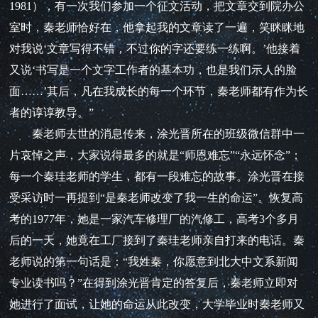
1981），有一次我们参加一个征文活动，把文章交到院办公
室时，秦老师恰好在，他拿起我的文章读了一遍，笑眯眯地
对我说‘文章写得不错，不过你的字还要练一练啊。’他接着
又说‘书写是一个文字工作者的基本功，也是我们示人的脸
面……’其后，凡在我成长的每一个环节，秦老师都有作为长
者的谆谆教导。”
秦老师去世的消息传来，涂光晋所在的班级微信群中一
片哀悼之声，大家说得最多的就是“师恩难忘”“永远怀念”；
每一个秦珪老师的学生，都有一段难忘的故事。涂光晋在接
受采访时一再提到“是秦老师改变了我一生的命运”。恢复高
考的1977年，她是一家汽车修理厂的汽修工，高考3个多月
后的一天，她竟在工厂接到了秦珪老师亲自打来的电话。秦
老师说的第一句话是：“我姓秦，你愿意到北大中文系新闻
专业读书吗？”在得到涂光晋肯定的答复后，秦老师立即对
她进行了面试，让她的命运从此改变，大学毕业时秦老师又