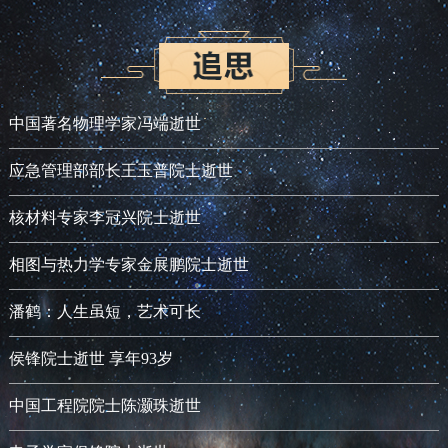
中国著名物理学家冯端逝世
应急管理部部长王玉普院士逝世
核材料专家李冠兴院士逝世
相图与热力学专家金展鹏院士逝世
潘鹤：人生虽短，艺术可长
侯锋院士逝世 享年93岁
中国工程院院士陈灏珠逝世