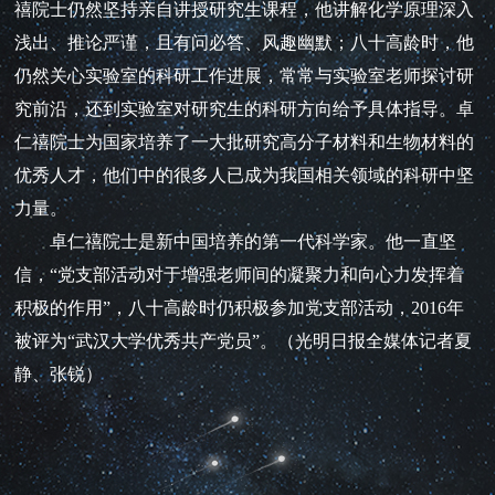
禧院士仍然坚持亲自讲授研究生课程，他讲解化学原理深入
浅出、推论严谨，且有问必答、风趣幽默；八十高龄时，他
仍然关心实验室的科研工作进展，常常与实验室老师探讨研
究前沿，还到实验室对研究生的科研方向给予具体指导。卓
仁禧院士为国家培养了一大批研究高分子材料和生物材料的
优秀人才，他们中的很多人已成为我国相关领域的科研中坚
力量。
卓仁禧院士是新中国培养的第一代科学家。他一直坚
信，“党支部活动对于增强老师间的凝聚力和向心力发挥着
积极的作用”，八十高龄时仍积极参加党支部活动，2016年
被评为“武汉大学优秀共产党员”。（光明日报全媒体记者夏
静、张锐）