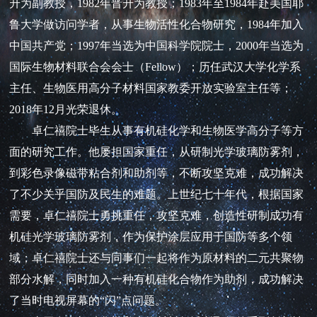
升为副教授，1982年晋升为教授；1983年至1984年赴美国耶
鲁大学做访问学者，从事生物活性化合物研究，1984年加入
中国共产党；1997年当选为中国科学院院士，2000年当选为
国际生物材料联合会会士（Fellow）；历任武汉大学化学系
主任、生物医用高分子材料国家教委开放实验室主任等；
2018年12月光荣退休。
卓仁禧院士毕生从事有机硅化学和生物医学高分子等方
面的研究工作。他屡担国家重任，从研制光学玻璃防雾剂，
到彩色录像磁带粘合剂和助剂等，不断攻坚克难，成功解决
了不少关乎国防及民生的难题。上世纪七十年代，根据国家
需要，卓仁禧院士勇挑重任，攻坚克难，创造性研制成功有
机硅光学玻璃防雾剂，作为保护涂层应用于国防等多个领
域；卓仁禧院士还与同事们一起将作为原材料的二元共聚物
部分水解，同时加入一种有机硅化合物作为助剂，成功解决
了当时电视屏幕的“闪”点问题。