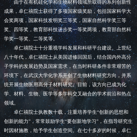
由于在有机硅化学和生物材料领域所取得的系列创新性
成果，卓仁禧院士获得了多项国家级奖励，包括国家科学大
会奖两项，国家科技发明奖三等奖，国家自然科学奖三等
奖、四等奖，教育部科技进步奖一等奖两项，教育部自然科
学奖一等奖、二等奖等。
卓仁禧院士十分重视学科发展和科研平台建设。上世纪
八十年代，卓仁禧院士从美国进修回国后，结合国内外高分
子学科的发展趋势及国家需求，在当时科研条件非常艰苦的
环境下，在武汉大学化学系开创了生物材料研究方向，并系
统开展生物医用高分子材料研究。目前，该方向已成为化
学、材料、生物、医学等多学科交叉融合的学术前沿和热点
领域。
卓仁禧院士执教数十载，注重培养学生“创新的思想和
创新的能力”，常常鼓励学生“要创新地学习”，在指导研究生
时因材施教，给予学生创造空间。在七十多岁的时候，卓仁