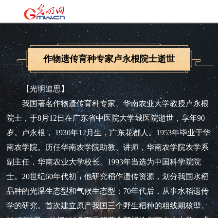
作物遗传育种专家卢永根院士逝世
【
光明追思
】
我国著名作物遗传育种专家、华南农业大学教授卢永根
院士，于8月12日在广东省中医院大学城医院逝世，享年90
岁。卢永根， 1930年12月生，广东花都人。1953年毕业于华
南农学院。历任华南农学院助教、讲师，华南农学院农学系
副主任，华南农业大学校长。1993年当选为中国科学院院
士。20世纪60年代初，他研究稻作遗传资源，划分我国水稻
品种的光温生态型和气候生态型；70年代后，从事水稻遗传
学的研究。首次建立原产我国三个野生稻种的粗线期核型。