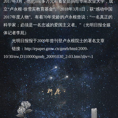
2017年3月，他把880多万元积蓄全部捐给华南农业大学，成
立“卢永根·徐雪宾教育基金”。 2018年3月1日，获“感动中国
2017年度人物”。有着70年党龄的卢永根曾说：“一名真正的
科学家，必须是一名忠诚的爱国主义者。”（光明日报全媒
体记者李苑）
光明日报报于2009年曾刊登卢永根院士的署名文章
链接：
http://epaper.gmw.cn/gmrb/html/2009-
10/30/nw.D110000gmrb_20091030_2-03.htm?div=-1