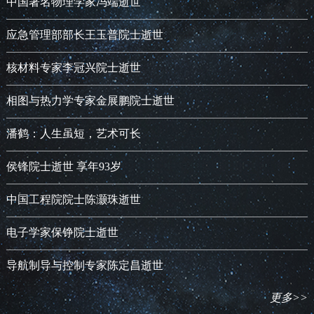
中国著名物理学家冯端逝世
应急管理部部长王玉普院士逝世
核材料专家李冠兴院士逝世
相图与热力学专家金展鹏院士逝世
潘鹤：人生虽短，艺术可长
侯锋院士逝世 享年93岁
中国工程院院士陈灏珠逝世
电子学家保铮院士逝世
导航制导与控制专家陈定昌逝世
更多>>