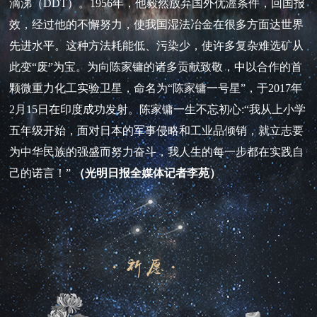
滴涕（DDT）。1956年，他毅然放弃国外优渥条件，回国报
效，经过他的不懈努力，使我国湿法冶金在很多方面达世界
先进水平。这种方法耗能低、污染少，使许多复杂难选矿从
此变“废”为宝。为向陈家镛的诸多贡献致敬，中以合作的首
颗微重力化工实验卫星，命名为“陈家镛一号星”，于2017年
2月15日在印度成功发射。陈家镛一生不忘初心:“我从上小学
五年级开始，面对日本的军事侵略和工业品倾销，就立志要
为中华民族的强盛而努力奋斗，我人生的每一步都在实践自
己的诺言！”
（光明日报全媒体记者李苑）