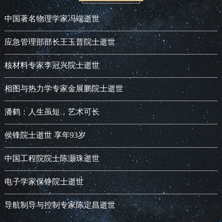
中国著名物理学家冯端逝世
应急管理部部长王玉普院士逝世
核材料专家李冠兴院士逝世
相图与热力学专家金展鹏院士逝世
潘鹤：人生虽短，艺术可长
侯锋院士逝世 享年93岁
中国工程院院士陈灏珠逝世
电子学家保铮院士逝世
导航制导与控制专家陈定昌逝世