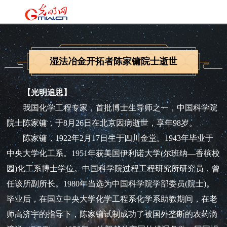
湿法冶金开拓者陈家镛院士逝世
【光明追思】
我国化学工程专家，首批博士生导师之一，中国科学院
院士陈家镛，于8月26日在北京因病逝世，享年98岁。
陈家镛，1922年2月17日生于四川金堂。1943年毕业于
中央大学化工系。1951年获美国伊利诺大学(尔班纳—香槟校
园)化工系博士学位。中国科学院过程工程研究所研究员，曾
任该所副所长。1980年当选为中国科学院学部委员(院士)。
毕业后，在国立中央大学化学工程系化学系助教期间，在老
师高济宇的指导下，陈家镛试制成功了被国外垄断的农药滴