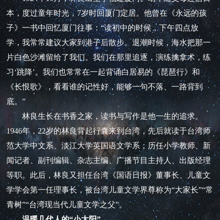
本，度过童年时光，7岁时回厦门定居。他曾在《永远的孩
子》一书中回忆厦门往事：“读初中的时候，下午四点放
学，我常常建议大家到港子后散步。退潮时候，海水把那一
片白色沙滩留给了我们。我们在那里追逐，演练擒拿术，练
习‘跳降’。我们也常常在一起背诵白居易的《琵琶行》和
《长恨歌》，看看谁的记性好，能够一句不落、一路背到
底。”
林良生长在书香之家，读书与写作是他一生的追求。
1946年，22岁的林良背起行囊来到台湾，先后就读于台湾师
范大学中文系、淡江大学英国语文学系；历任小学教师、新
闻记者、副刊编辑、杂志主编、广播节目主持人、出版经理
等职。此后，林良又担任台湾《国语日报》董事长、儿童文
学学会第一任理事长，被台湾儿童文学界尊称为“大家长”“常
青树”“台湾现当代儿童文学之父”。
温暖几代人的“小太阳”