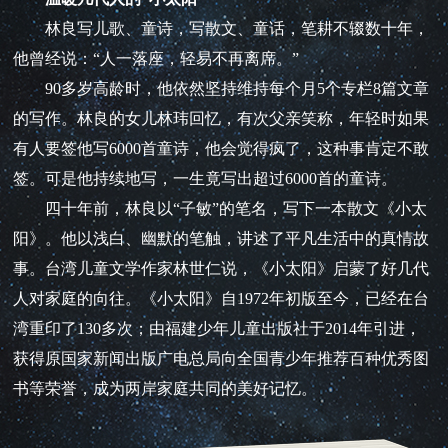
林良写儿歌、童诗，写散文、童话，笔耕不辍数十年，
他曾经说：“人一落座，轻易不再离席。”
90多岁高龄时，他依然坚持维持每个月5个专栏8篇文章
的写作。林良的女儿林玮回忆，有次父亲笑称，年轻时如果
有人要签他写6000首童诗，他会觉得疯了，这种事肯定不敢
签。可是他持续地写，一生竟写出超过6000首的童诗。
四十年前，林良以“子敏”的笔名，写下一本散文《小太
阳》。他以浅白、幽默的笔触，讲述了平凡生活中的真情故
事。台湾儿童文学作家林世仁说，《小太阳》启蒙了好几代
人对家庭的向往。《小太阳》自1972年初版至今，已经在台
湾重印了130多次；由福建少年儿童出版社于2014年引进，
获得原国家新闻出版广电总局向全国青少年推荐百种优秀图
书等荣誉，成为两岸家庭共同的美好记忆。