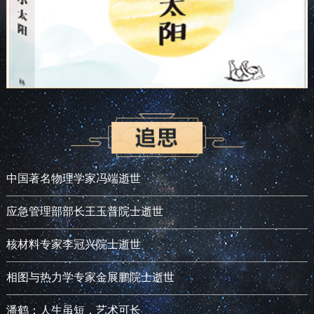
中国著名物理学家冯端逝世
应急管理部部长王玉普院士逝世
核材料专家李冠兴院士逝世
相图与热力学专家金展鹏院士逝世
潘鹤：人生虽短，艺术可长