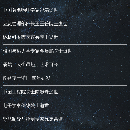
中国著名物理学家冯端逝世
应急管理部部长王玉普院士逝世
核材料专家李冠兴院士逝世
相图与热力学专家金展鹏院士逝世
潘鹤：人生虽短，艺术可长
侯锋院士逝世 享年93岁
中国工程院院士陈灏珠逝世
电子学家保铮院士逝世
导航制导与控制专家陈定昌逝世