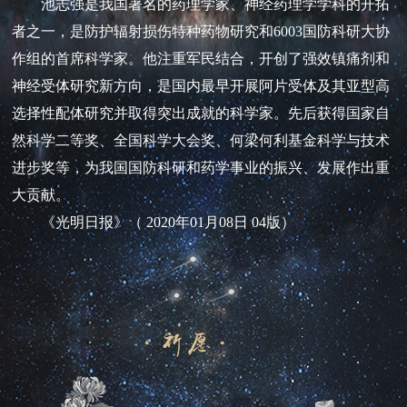
池志强是我国著名的药理学家、神经药理学学科的开拓
者之一，是防护辐射损伤特种药物研究和6003国防科研大协
作组的首席科学家。他注重军民结合，开创了强效镇痛剂和
神经受体研究新方向，是国内最早开展阿片受体及其亚型高
选择性配体研究并取得突出成就的科学家。先后获得国家自
然科学二等奖、全国科学大会奖、何梁何利基金科学与技术
进步奖等，为我国国防科研和药学事业的振兴、发展作出重
大贡献。
《光明日报》（ 2020年01月08日 04版）