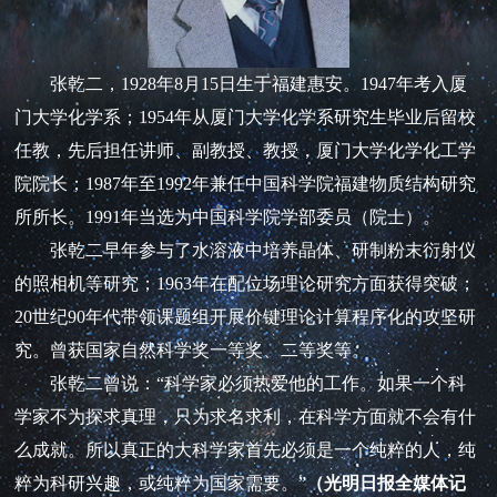
张乾二，1928年8月15日生于福建惠安。1947年考入厦
门大学化学系；1954年从厦门大学化学系研究生毕业后留校
任教，先后担任讲师、副教授、教授，厦门大学化学化工学
院院长；1987年至1992年兼任中国科学院福建物质结构研究
所所长。1991年当选为中国科学院学部委员（院士）。
张乾二早年参与了水溶液中培养晶体、研制粉末衍射仪
的照相机等研究；1963年在配位场理论研究方面获得突破；
20世纪90年代带领课题组开展价键理论计算程序化的攻坚研
究。曾获国家自然科学奖一等奖、二等奖等。
张乾二曾说：“科学家必须热爱他的工作。如果一个科
学家不为探求真理，只为求名求利，在科学方面就不会有什
么成就。所以真正的大科学家首先必须是一个纯粹的人，纯
粹为科研兴趣，或纯粹为国家需要。”
（光明日报全媒体记