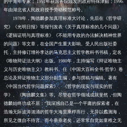
的中青年专家； 1991年获国务院颁发的政府特殊津贴；1996
年由湖北省人民政府授予劳动模范称号。
1978年，陶德麟参加真理标准大讨论，先后在《哲学研
究》《光明日报》等报刊发表《关于真理标准的几个问题》
《逻辑证明与真理标准》《不能用专政的办法解决精神世界
的问题》等文章，在全国产生重大影响。受人民出版社委
托，主持修订增补李达的马克思主义哲学教科书书稿，定名
《唯物辩证法大纲》出版。1980年，主持编写《辩证唯物主
义与历史唯物主义》教科书。任《中国大百科全书·哲学》卷
总论及辩证唯物主义部分副主编，参与撰稿与编辑。著有
《中国当代哲学问题探索》、《哲学的现实与现实的哲
学》、《陶德麟文集》等。尽管在哲学领域成就斐然，但陶
德麟始终功成不居：“我深感自己是一个平庸的探索者，在
浩瀚无际波涛汹涌的哲学大海里乘桴而行，无异以蠡测海，
所见之微自不待言。而今垂垂老矣，还常常自觉如童稚之无