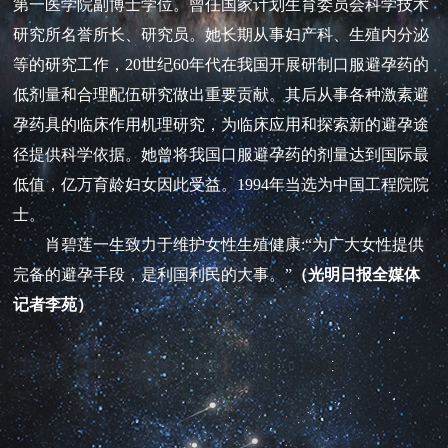
第一医学院副博士学位。曾任国家计划生育委员会科学技术
研究所名誉所长、研究员。她长期从事妇产科、生殖内分泌
等的研究工作，20世纪60年代在我国开展研制口服避孕药的
低剂量和合理配伍研究做出重要贡献。其后从事各种激素避
孕药具的临床作用机理研究，为临床应用和探索新的避孕途
径提供科学依据。她曾将我国口服避孕药的剂量达到国际最
低值，亿万育龄妇女因此受益。1994年当选为中国工程院院
士。
肖碧莲一生致力于维护女性生殖健康:“为广大女性提供
完备的避孕手段，是利国利民的大事。”
（光明日报全媒体
记者李苑）