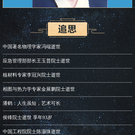
中国著名物理学家冯端逝世
应急管理部部长王玉普院士逝世
核材料专家李冠兴院士逝世
相图与热力学专家金展鹏院士逝世
潘鹤：人生虽短，艺术可长
侯锋院士逝世 享年93岁
中国工程院院士陈灏珠逝世