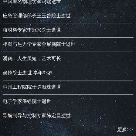
中国著名物理学家冯端逝世
应急管理部部长王玉普院士逝世
核材料专家李冠兴院士逝世
相图与热力学专家金展鹏院士逝世
潘鹤：人生虽短，艺术可长
侯锋院士逝世 享年93岁
中国工程院院士陈灏珠逝世
电子学家保铮院士逝世
导航制导与控制专家陈定昌逝世
更多>>