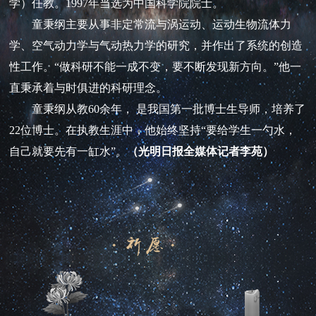
学）任教。1997年当选为中国科学院院士。
童秉纲主要从事非定常流与涡运动、运动生物流体力
学、空气动力学与气动热力学的研究，并作出了系统的创造
性工作。“做科研不能一成不变，要不断发现新方向。”他一
直秉承着与时俱进的科研理念。
童秉纲从教60余年， 是我国第一批博士生导师，培养了
22位博士。在执教生涯中，他始终坚持“要给学生一勺水，
自己就要先有一缸水”。
（光明日报全媒体记者李苑）