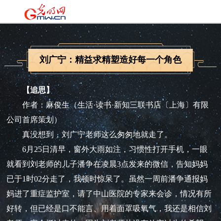
刘广宁：精益求精塑造好每一个角色
【追思】
作者：麻俊生（生活·读书·新知三联书店〔上海〕有限
公司首席策划）
真没想到，刘广宁老师这么匆匆地就走了。
6月25日清早，窗外大雨如注，习惯性打开手机，一眼
就看到刘老师的儿子潘争在凌晨3点发来的微信，告知妈妈
已于1时02分走了，我顿时惊呆了。虽然一周前潘争通报妈
妈进了重症监护室，请了中山医院的专家来会诊，情况有所
好转，但已经是口不能言、用着面罩吸氧气，我还是相信刘