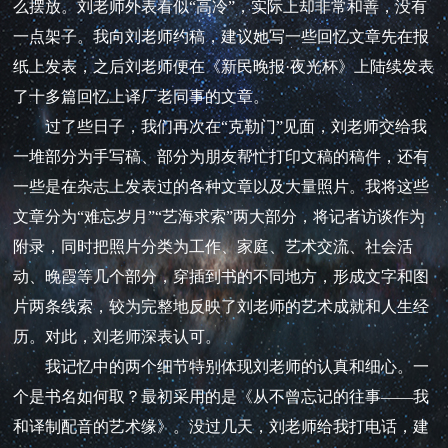
么摆放。刘老师外表看似“高冷”，实际上却非常和善，没有
一点架子。我向刘老师约稿，建议她写一些回忆文章先在报
纸上发表，之后刘老师便在《新民晚报·夜光杯》上陆续发表
了十多篇回忆上译厂老同事的文章。
过了些日子，我们再次在“克勒门”见面，刘老师交给我
一堆部分为手写稿、部分为朋友帮忙打印文稿的稿件，还有
一些是在杂志上发表过的各种文章以及大量照片。我将这些
文章分为“难忘岁月”“艺海求索”两大部分，将记者访谈作为
附录，同时把照片分类为工作、家庭、艺术交流、社会活
动、晚霞等几个部分，穿插到书的不同地方，形成文字和图
片两条线索，较为完整地反映了刘老师的艺术成就和人生经
历。对此，刘老师深表认可。
我记忆中的两个细节特别体现刘老师的认真和细心。一
个是书名如何取？最初采用的是《从不曾忘记的往事——我
和译制配音的艺术缘》。没过几天，刘老师给我打电话，建