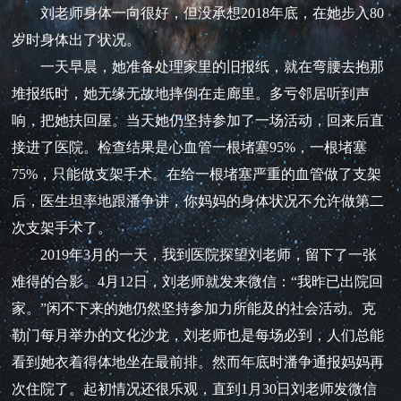
刘老师身体一向很好，但没承想2018年底，在她步入80
岁时身体出了状况。
一天早晨，她准备处理家里的旧报纸，就在弯腰去抱那
堆报纸时，她无缘无故地摔倒在走廊里。多亏邻居听到声
响，把她扶回屋。当天她仍坚持参加了一场活动，回来后直
接进了医院。检查结果是心血管一根堵塞95%，一根堵塞
75%，只能做支架手术。在给一根堵塞严重的血管做了支架
后，医生坦率地跟潘争讲，你妈妈的身体状况不允许做第二
次支架手术了。
2019年3月的一天，我到医院探望刘老师，留下了一张
难得的合影。4月12日，刘老师就发来微信：“我昨已出院回
家。”闲不下来的她仍然坚持参加力所能及的社会活动。克
勒门每月举办的文化沙龙，刘老师也是每场必到，人们总能
看到她衣着得体地坐在最前排。然而年底时潘争通报妈妈再
次住院了。起初情况还很乐观，直到1月30日刘老师发微信