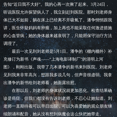
告知“近日我不大好”。我的心再一次揪了起来。3月24日，
听说医院允许探望病人了，我立刻赶到医院。那时刘老师身
体已大不如前，躺在床上已经离不开吸氧了。潘争悄悄跟我
讲，医生怀疑妈妈有肿瘤，加上再也不能采取任何激进措施
的心血管病，她的身体越来越衰弱了，只能用保守治疗方法
调理了。
最后一次见到刘老师是5月1日。潘争的《棚内棚外》补
充修订为新书《声魂——“上海电影译制厂”的清明上河
图》，刚刚出版。我带了几本潘争的新书来到医院。刘老师
见到我来非常高兴，想跟我多说几句，但声音很虚弱。我拿
出潘争的新书给刘老师看，她面露欣慰。
在那以后，刘老师的身体状况就更加恶化。检查结果确
诊是癌症，但我们都没有告诉刘老师，不忍心让她知道。刘
老师一直期待着可以早日出院，可以为喜爱她的观众朋友继
续朗诵和配音，她从没有想到病魔会这么快把她带走。