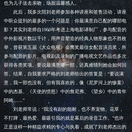
也为儿子送去亲吻，场面温馨感人。
此后，我多次陪刘老师参加各种讲座和签售活动，讲座
中听众提到的最多的一个问题是：你最满意自己配的哪部电
影？其实刘老师自1960年考进上海电影译制厂，参与配音的
中外影视片数以千计，用声音塑造的经典人物形象也不胜枚
举，曾获第五届《大众电视》金鹰奖最佳女配音演员奖，所
参与配音的影片、电视剧及录制的广播电视文艺作品也多次
获得各类奖项。要说最满意哪一部，还真难猜到她会如何回
答。结果，自我要求严格的刘老师给出的答复是：“要说满
意，我一部也没有。但有我喜欢的，像《尼罗河上的惨案》
中的杰基、《天使的愤怒》中的詹尼弗、《望乡》中的青年
阿崎……”
刘老师常说：“我没有别的能耐，也不养宠物、花草，
不打牌，最热爱、最吸引我的就是幕后的录音工作。”也许
正是这样一种精益求精的专心与执着，成就了刘老师杰出的