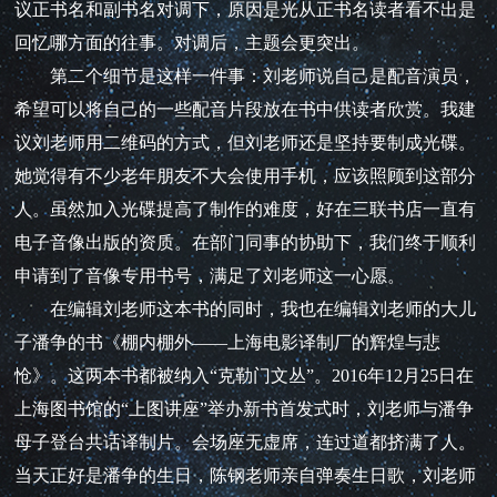
议正书名和副书名对调下，原因是光从正书名读者看不出是
回忆哪方面的往事。对调后，主题会更突出。
第二个细节是这样一件事：刘老师说自己是配音演员，
希望可以将自己的一些配音片段放在书中供读者欣赏。我建
议刘老师用二维码的方式，但刘老师还是坚持要制成光碟。
她觉得有不少老年朋友不大会使用手机，应该照顾到这部分
人。虽然加入光碟提高了制作的难度，好在三联书店一直有
电子音像出版的资质。在部门同事的协助下，我们终于顺利
申请到了音像专用书号，满足了刘老师这一心愿。
在编辑刘老师这本书的同时，我也在编辑刘老师的大儿
子潘争的书《棚内棚外——上海电影译制厂的辉煌与悲
怆》。这两本书都被纳入“克勒门文丛”。2016年12月25日在
上海图书馆的“上图讲座”举办新书首发式时，刘老师与潘争
母子登台共话译制片。会场座无虚席，连过道都挤满了人。
当天正好是潘争的生日，陈钢老师亲自弹奏生日歌，刘老师