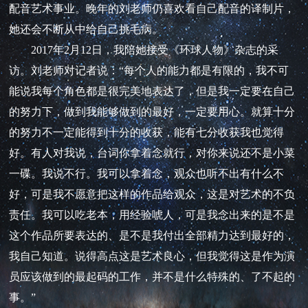
配音艺术事业。晚年的刘老师仍喜欢看自己配音的译制片，
她还会不断从中给自己挑毛病。
2017年2月12日，我陪她接受《环球人物》杂志的采
访。刘老师对记者说：“每个人的能力都是有限的，我不可
能说我每个角色都是很完美地表达了，但是我一定要在自己
的努力下，做到我能够做到的最好，一定要用心。就算十分
的努力不一定能得到十分的收获，能有七分收获我也觉得
好。有人对我说，台词你拿着念就行，对你来说还不是小菜
一碟。我说不行。我可以拿着念，观众也听不出有什么不
好，可是我不愿意把这样的作品给观众，这是对艺术的不负
责任。我可以吃老本，用经验唬人，可是我念出来的是不是
这个作品所要表达的、是不是我付出全部精力达到最好的，
我自己知道。说得高点这是艺术良心，但我觉得这是作为演
员应该做到的最起码的工作，并不是什么特殊的、了不起的
事。”