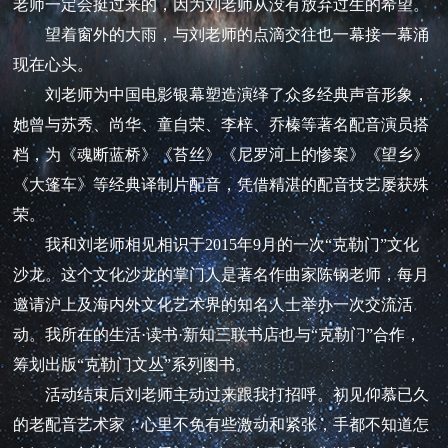
老师一定会挺过来的，因为刘老师从没有放弃过生的希望。
望着窗外的大雨，与刘老师的点滴交往也一幕接一幕涌
现在心头。
刘老师为中国电影银幕塑造演绎了众多经典声音形象，
她曾与苏秀、尚华、童自荣、李梓、乔榛等著名配音演员搭
档，为《魂断蓝桥》《苔丝》《尼罗河上的惨案》《望乡》
《大篷车》等经典译制片配音，凭借精湛的配音技艺屡获殊
荣。
我和刘老师相见相识于2015年9月的一次“克勒门”文化
沙龙。这个文化沙龙的掌门人是著名作曲家陈钢老师，每月
邀请沪上及海内外文化艺术界的知名人士举办一次交流活
动。我所在的生活·读书·新知三联书店也与“克勒门”合作，
筹划出版“克勒门文丛”系列图书。
活动结束后刘老师主动过来跟我打招呼。初见仰慕已久
的老配音艺术家，心里不免有些激动和紧张，手都不知道怎