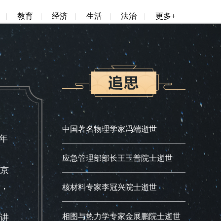
|
教育
|
经济
|
生活
|
法治
|
更多+
中国著名物理学家冯端逝世
年
应急管理部部长王玉普院士逝世
京
，
核材料专家李冠兴院士逝世
相图与热力学专家金展鹏院士逝世
讲