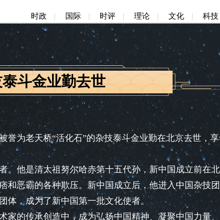
时政
|
国际
|
时评
|
理论
|
文化
|
科技
技泰斗金业勤去世
被誉为老天桥“活化石”的杂技泰斗金业勤在北京去世，享
。他是清太祖努尔哈赤第十五代孙，新中国成立前在北
痞和恶霸的各种欺压。新中国成立后，他进入中国杂技团
团体，成为了新中国第一批文化使者。
家的传承创造中，成为弘扬中国精神、凝聚中国力量、