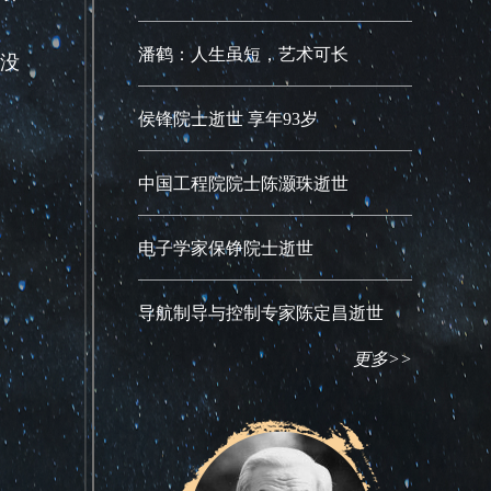
潘鹤：人生虽短，艺术可长
没
侯锋院士逝世 享年93岁
中国工程院院士陈灏珠逝世
电子学家保铮院士逝世
导航制导与控制专家陈定昌逝世
更多>>