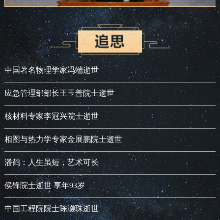
中国著名物理学家冯端逝世
应急管理部部长王玉普院士逝世
核材料专家李冠兴院士逝世
相图与热力学专家金展鹏院士逝世
潘鹤：人生虽短，艺术可长
侯锋院士逝世 享年93岁
中国工程院院士陈灏珠逝世