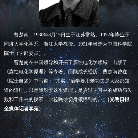
曹楚南，1930年8月15日生于江苏常熟。1952年毕业于
同济大学化学系。浙江大学教授。1991年当选为中国科学院
院士（学部委员）。
曹楚南在中国领导和开拓了腐蚀电化学领域，出版了
《腐蚀电化学原理》等专著。回顾成长经历，曹楚南曾在
《院士自述》中写道：“其实，治学要用笨功夫是大家都知
道的道理，只是我对于这个道理，是通过学习中的成功与失
败和工作中的摸索，比较晚才切身领悟到的。”
（光明日报
全媒体记者李苑）