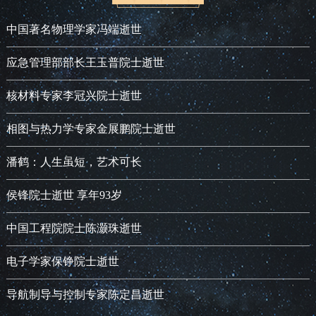
中国著名物理学家冯端逝世
应急管理部部长王玉普院士逝世
核材料专家李冠兴院士逝世
相图与热力学专家金展鹏院士逝世
潘鹤：人生虽短，艺术可长
侯锋院士逝世 享年93岁
中国工程院院士陈灏珠逝世
电子学家保铮院士逝世
导航制导与控制专家陈定昌逝世